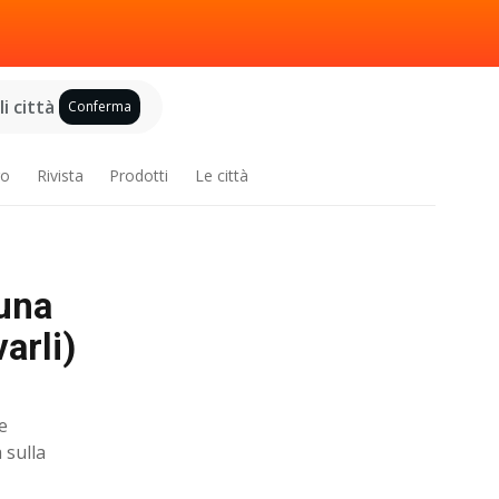
i città
Conferma
ro
Rivista
Prodotti
Le città
una
arli)
e
 sulla