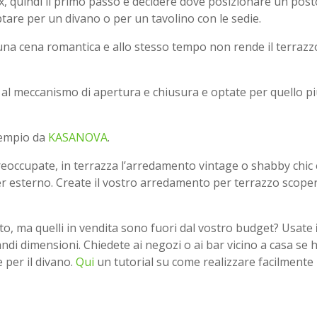
ax, quindi il primo passo è decidere dove posizionare un pos
ptare per un divano o per un tavolino con le sedie.
una cena romantica e allo stesso tempo non rende il terrazz
e al meccanismo di apertura e chiusura e optate per quello p
sempio da
KASANOVA
.
eoccupate, in terrazza l’arredamento vintage o shabby chic è
er esterno. Create il vostro arredamento per terrazzo scope
o, ma quelli in vendita sono fuori dal vostro budget? Usate
randi dimensioni. Chiedete ai negozi o ai bar vicino a casa se
e per il divano.
Qui
un tutorial su come realizzare facilmente