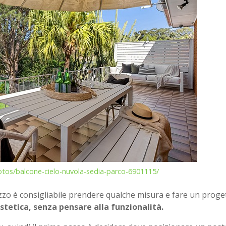
otos/balcone-cielo-nuvola-sedia-parco-6901115/
razzo è consigliabile prendere qualche misura e fare un proge
estetica, senza pensare alla funzionalità.