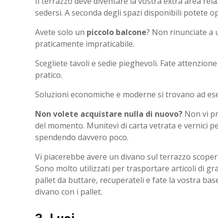
Il terrazzo deve diventare la vostra extra area rel
sedersi. A seconda degli spazi disponibili potete o
Avete solo un
piccolo balcone
? Non rinunciate a 
praticamente impraticabile.
Scegliete tavoli e sedie pieghevoli. Fate attenzion
pratico.
Soluzioni economiche e moderne si trovano ad e
Non volete acquistare nulla di nuovo?
Non vi pr
del momento. Munitevi di carta vetrata e vernici p
spendendo davvero poco.
Vi piacerebbe avere un divano sul terrazzo scopert
Sono molto utilizzati per trasportare articoli di g
pallet da buttare, recuperateli e fate la vostra bas
divano con i pallet.