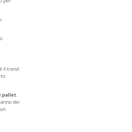
to per
o
iù
 il trend
rto
i pallet
.
 hanno dei
 un