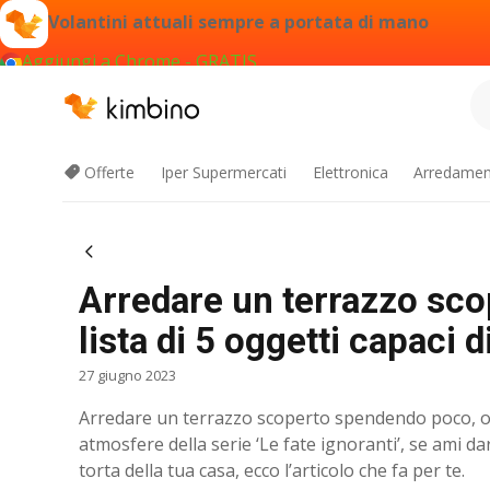
Volantini attuali sempre a portata di mano
Aggiungi a Chrome - GRATIS
Offerte
Iper Supermercati
Elettronica
Arredament
Arredare un terrazzo sc
lista di 5 oggetti capaci d
27 giugno 2023
Arredare un terrazzo scoperto spendendo poco, ogg
atmosfere della serie ‘Le fate ignoranti’, se ami dar
torta della tua casa, ecco l’articolo che fa per te.