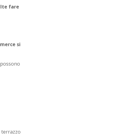
elte fare
mmerce si
i possono
 terrazzo