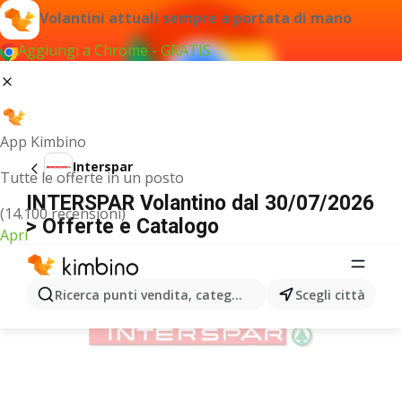
Volantini attuali sempre a portata di mano
Aggiungi a Chrome - GRATIS
App Kimbino
Interspar
Tutte le offerte in un posto
INTERSPAR Volantino dal 30/07/2026
(14.100 recensioni)
> Offerte e Catalogo
Apri
PUBBLICITÀ
Ricerca punti vendita, categorie, prodotti...
Scegli città