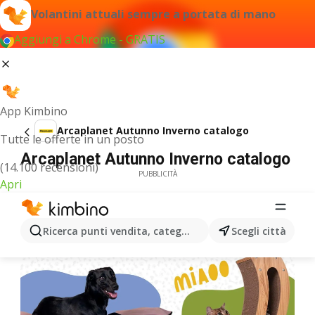
Volantini attuali sempre a portata di mano
Aggiungi a Chrome - GRATIS
App Kimbino
Arcaplanet Autunno Inverno catalogo
Tutte le offerte in un posto
Arcaplanet Autunno Inverno catalogo
(14.100 recensioni)
PUBBLICITÀ
Apri
Ricerca punti vendita, categorie, prodotti...
Scegli città