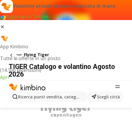
Volantini attuali sempre a portata di mano
Aggiungi a Chrome - GRATIS
App Kimbino
Flying Tiger
Tutte le offerte in un posto
TIGER Catalogo e volantino Agosto
(14.100 recensioni)
2026
Apri
PUBBLICITÀ
Ricerca punti vendita, categorie, prodotti...
Scegli città