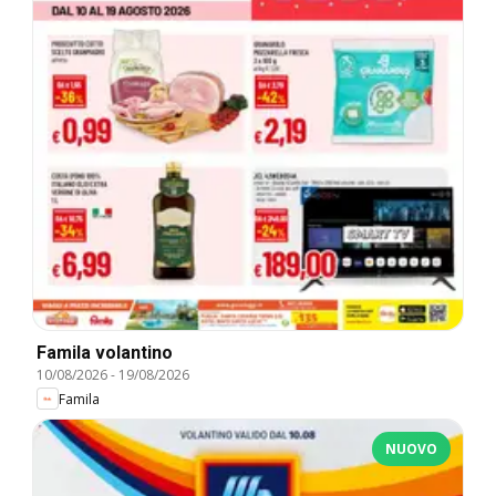
Famila volantino
10/08/2026
-
19/08/2026
Famila
NUOVO