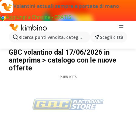
Volantini attuali sempre a portata di mano
Aggiungi a Chrome - GRATIS
Ricerca punti vendita, categorie, prodotti...
Scegli città
GBC
GBC volantino dal 17/06/2026 in
anteprima > catalogo con le nuove
offerte
PUBBLICITÀ