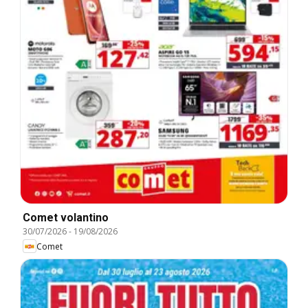
Comet volantino
30/07/2026
-
19/08/2026
Comet