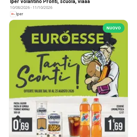
Iper volantino Pronti, scuola, viaaa
10/08/2026
-
11/10/2026
Iper
NUOVO