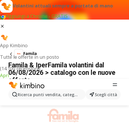
Volantini attuali sempre a portata di mano
Aggiungi a Chrome - GRATIS
App Kimbino
Famila
Tutte le offerte in un posto
Famila & IperFamila volantini dal
(14.100 recensioni)
06/08/2026 > catalogo con le nuove
Apri
offerte
PUBBLICITÀ
Ricerca punti vendita, categorie, prodotti...
Scegli città