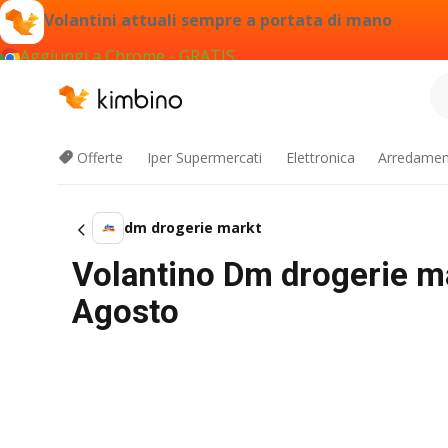
Volantini attuali sempre a portata di mano
Aggiungi a Chrome - GRATIS
Offerte
Iper Supermercati
Elettronica
Arredament
dm drogerie markt
Volantino Dm drogerie ma
Agosto