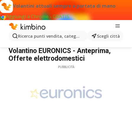
Volantini attuali sempre a portata di mano
Aggiungi a Chrome - GRATIS
Ricerca punti vendita, categorie, prodotti...
Scegli città
Euronics
Volantino EURONICS - Anteprima,
Offerte elettrodomestici
PUBBLICITÀ