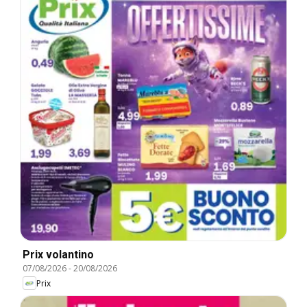
Prix volantino
07/08/2026
-
20/08/2026
Prix