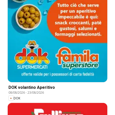
DOK volantino Aperitivo
08/08/2026
-
23/08/2026
DOK