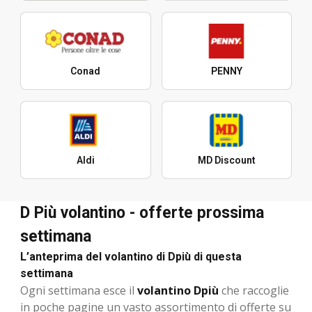
Conad
PENNY
Aldi
MD Discount
D Più volantino - offerte prossima
settimana
L’anteprima del volantino di Dpiù di questa
settimana
Ogni settimana esce il
volantino Dpiù
che raccoglie
in poche pagine un vasto assortimento di offerte su