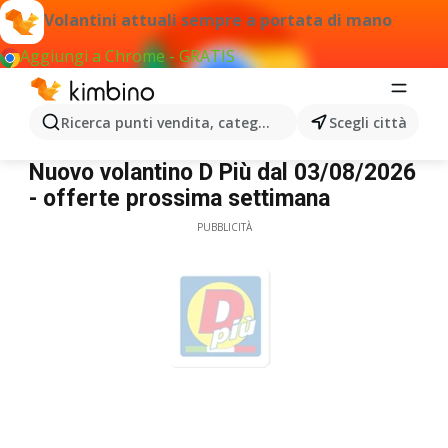
Volantini attuali sempre a portata di mano
Aggiungi a Chrome - GRATIS
Ricerca punti vendita, categorie, prodotti...
Scegli città
D Più
Nuovo volantino D Più dal 03/08/2026
- offerte prossima settimana
PUBBLICITÀ