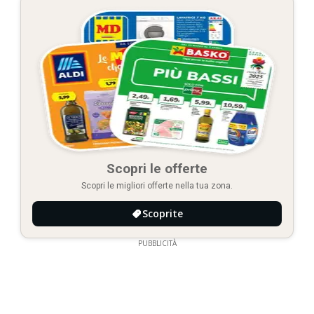
Scopri le offerte
Scopri le migliori offerte nella tua zona.
Scoprite
PUBBLICITÀ