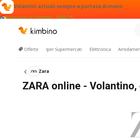
Volantini attuali sempre a portata di mano
Aggiungi a Chrome - GRATIS
Offerte
Iper Supermercati
Elettronica
Arredament
Zara
ZARA online - Volantino, c