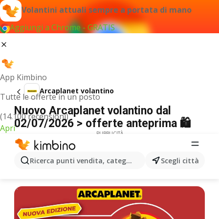
Volantini attuali sempre a portata di mano
Aggiungi a Chrome - GRATIS
App Kimbino
Arcaplanet volantino
Tutte le offerte in un posto
Nuovo Arcaplanet volantino dal
(14.100 recensioni)
02/07/2026 > offerte anteprima 🛍️
Apri
PUBBLICITÀ
Ricerca punti vendita, categorie, prodotti...
Scegli città