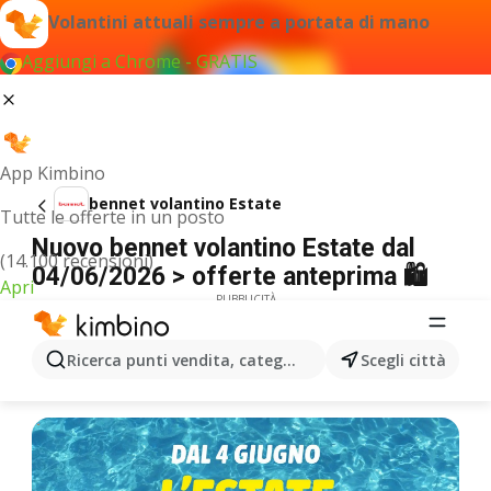
Volantini attuali sempre a portata di mano
Aggiungi a Chrome - GRATIS
App Kimbino
bennet volantino Estate
Tutte le offerte in un posto
Nuovo bennet volantino Estate dal
(14.100 recensioni)
04/06/2026 > offerte anteprima 🛍️
Apri
PUBBLICITÀ
Ricerca punti vendita, categorie, prodotti...
Scegli città