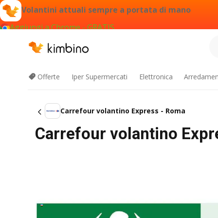
Volantini attuali sempre a portata di mano
Aggiungi a Chrome - GRATIS
Offerte
Iper Supermercati
Elettronica
Arredament
Carrefour volantino Express - Roma
Carrefour volantino Exp