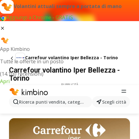
Volantini attuali sempre a portata di mano
Aggiungi a Chrome - GRATIS
App Kimbino
Carrefour volantino Iper Bellezza - Torino
Tutte le offerte in un posto
Carrefour volantino Iper Bellezza -
(14.100 recensioni)
Torino
Apri
PUBBLICITÀ
Ricerca punti vendita, categorie, prodotti...
Scegli città