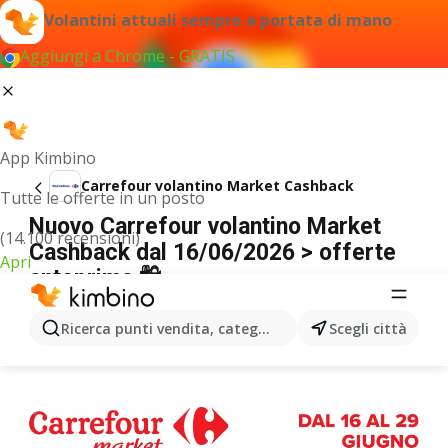
Volantini attuali sempre a portata di mano
Aggiungi a Chrome - GRATIS
App Kimbino
Carrefour volantino Market Cashback
Tutte le offerte in un posto
Nuovo Carrefour volantino Market
(14.100 recensioni)
Cashback dal 16/06/2026 > offerte
Apri
anteprima 🛍️
PUBBLICITÀ
Ricerca punti vendita, categorie, prodotti...
Scegli città