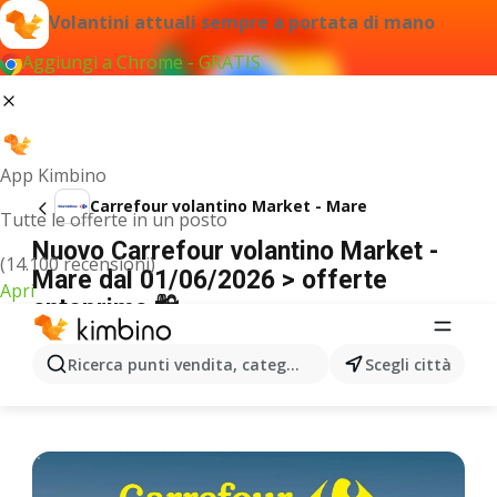
Volantini attuali sempre a portata di mano
Aggiungi a Chrome - GRATIS
App Kimbino
Carrefour volantino Market - Mare
Tutte le offerte in un posto
Nuovo Carrefour volantino Market -
(14.100 recensioni)
Mare dal 01/06/2026 > offerte
Apri
anteprima 🛍️
PUBBLICITÀ
Ricerca punti vendita, categorie, prodotti...
Scegli città