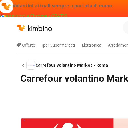
Volantini attuali sempre a portata di mano
Aggiungi a Chrome - GRATIS
Offerte
Iper Supermercati
Elettronica
Arredament
Carrefour volantino Market - Roma
Carrefour volantino Mar