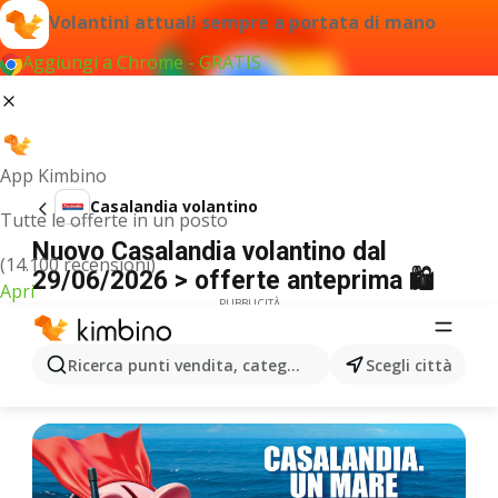
Volantini attuali sempre a portata di mano
Aggiungi a Chrome - GRATIS
App Kimbino
Casalandia volantino
Tutte le offerte in un posto
Nuovo Casalandia volantino dal
(14.100 recensioni)
29/06/2026 > offerte anteprima 🛍️
Apri
PUBBLICITÀ
Ricerca punti vendita, categorie, prodotti...
Scegli città