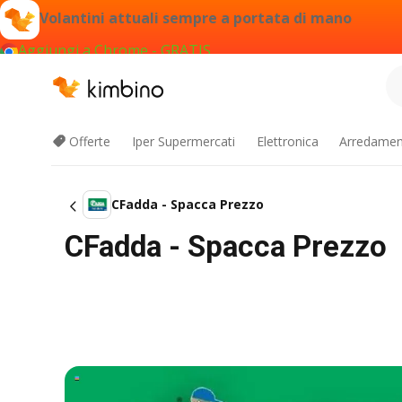
Volantini attuali sempre a portata di mano
Aggiungi a Chrome - GRATIS
Offerte
Iper Supermercati
Elettronica
Arredament
CFadda - Spacca Prezzo
CFadda - Spacca Prezzo