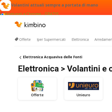
Volantini attuali sempre a portata di mano
Aggiungi a Chrome - GRATIS
Offerte
Iper Supermercati
Elettronica
Arredament
Elettronica Acquaviva delle Fonti
Elettronica > Volantini e 
Offerte
Unieuro