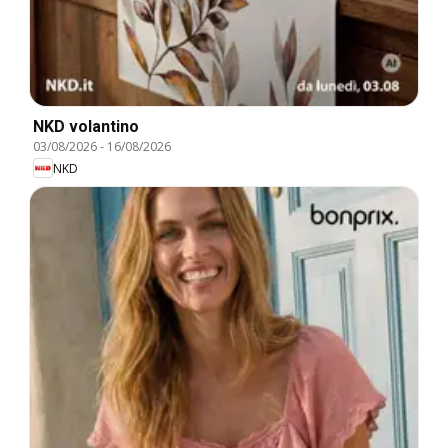
NKD volantino
03/08/2026
-
16/08/2026
NKD