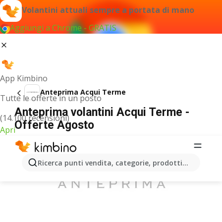
Volantini attuali sempre a portata di mano
Aggiungi a Chrome - GRATIS
App Kimbino
Anteprima Acqui Terme
Tutte le offerte in un posto
Anteprima volantini Acqui Terme -
(14.100 recensioni)
Offerte Agosto
Apri
PUBBLICITÀ
Ricerca punti vendita, categorie, prodotti...