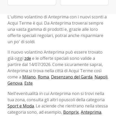
L'ultimo volantino di Anteprima con i nuovi sconti a
Acqui Terme è qui. Da Anteprima troverai sempre
una vasta gamma di prodotti e, grazie alle loro
offerte speciali regolari, potrai anche risparmiare
un po' di soldi.
Il nuovo volantino Anteprima può essere trovato
già oggi
zde
e le offerte speciali sono valide a
partire dal 14/07/2026. Come sicuramente saprai,
Anteprima si trova nella città di Acqui Terme così
come a
Milano
,
Roma
,
Desenzano del Garda
,
Napoli
,
Genova
,
Este
.
Nell'eventualità in cui Anteprima non si trovi nella
tua zona, consulta gli altri opuscoli della categoria
Sport e Moda
. Le aziende che rientrano nella stessa
categoria sono, ad esempio,
Bonprix
,
Anteprima
,