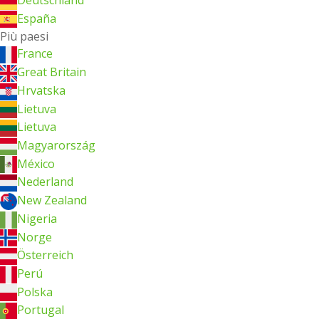
España
Più paesi
France
Great Britain
Hrvatska
Lietuva
Lietuva
Magyarország
México
Nederland
New Zealand
Nigeria
Norge
Österreich
Perú
Polska
Portugal