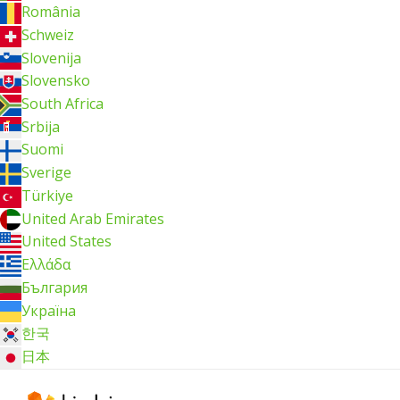
România
Schweiz
Slovenija
Slovensko
South Africa
Srbija
Suomi
Sverige
Türkiye
United Arab Emirates
United States
Ελλάδα
България
Україна
한국
日本