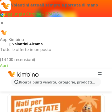
Volantini attuali sempre a portata di mano
Aggiungi a Chrome - GRATIS
App Kimbino
Volantini Alcamo
Tutte le offerte in un posto
(14.100 recensioni)
Apri
Alcamo - Volantini più recenti
Ricerca punti vendita, categorie, prodotti...
Selezioniamo per te le ultime offerte più popolari