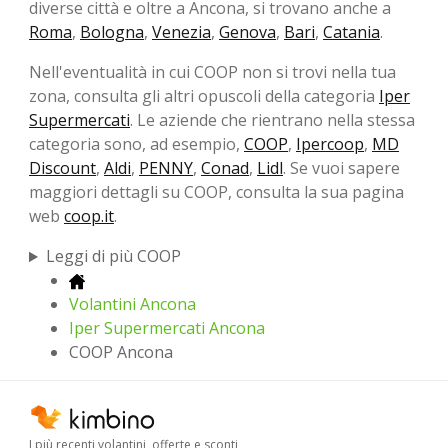
diverse città e oltre a Ancona, si trovano anche a
Roma
,
Bologna
,
Venezia
,
Genova
,
Bari
,
Catania
.
Nell'eventualità in cui COOP non si trovi nella tua
zona, consulta gli altri opuscoli della categoria
Iper
Supermercati
. Le aziende che rientrano nella stessa
categoria sono, ad esempio,
COOP
,
Ipercoop
,
MD
Discount
,
Aldi
,
PENNY
,
Conad
,
Lidl
. Se vuoi sapere
maggiori dettagli su COOP, consulta la sua pagina
web
coop.it
.
Leggi di più COOP
Volantini Ancona
Iper Supermercati Ancona
COOP Ancona
I più recenti volantini, offerte e sconti