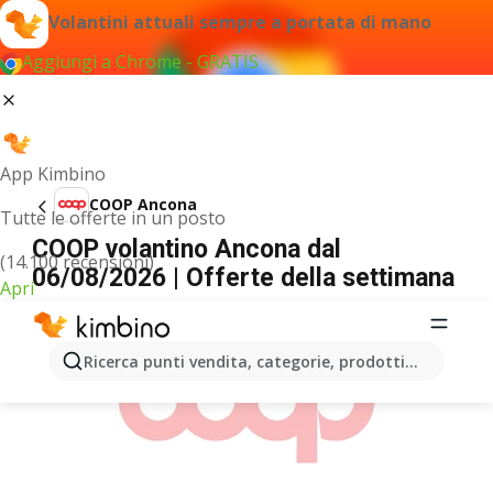
Volantini attuali sempre a portata di mano
Aggiungi a Chrome - GRATIS
App Kimbino
COOP Ancona
Tutte le offerte in un posto
COOP volantino Ancona dal
(14.100 recensioni)
06/08/2026 | Offerte della settimana
Apri
PUBBLICITÀ
Ricerca punti vendita, categorie, prodotti...