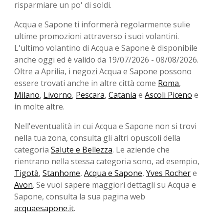
risparmiare un po' di soldi.
Acqua e Sapone ti informerà regolarmente sulie
ultime promozioni attraverso i suoi volantini.
L'ultimo volantino di Acqua e Sapone è disponibile
anche oggi ed è valido da 19/07/2026 - 08/08/2026.
Oltre a Aprilia, i negozi Acqua e Sapone possono
essere trovati anche in altre città come
Roma
,
Milano
,
Livorno
,
Pescara
,
Catania
e
Ascoli Piceno
e
in molte altre.
Nell'eventualità in cui Acqua e Sapone non si trovi
nella tua zona, consulta gli altri opuscoli della
categoria
Salute e Bellezza
. Le aziende che
rientrano nella stessa categoria sono, ad esempio,
Tigotà
,
Stanhome
,
Acqua e Sapone
,
Yves Rocher
e
Avon
. Se vuoi sapere maggiori dettagli su Acqua e
Sapone, consulta la sua pagina web
acquaesapone.it
.