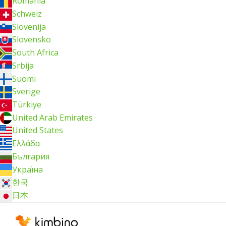
România
Schweiz
Slovenija
Slovensko
South Africa
Srbija
Suomi
Sverige
Türkiye
United Arab Emirates
United States
Ελλάδα
България
Україна
한국
日本