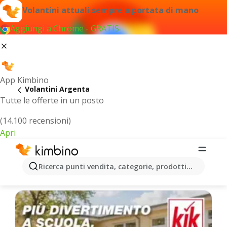
Volantini attuali sempre a portata di mano
Aggiungi a Chrome - GRATIS
App Kimbino
Volantini Argenta
Tutte le offerte in un posto
(14.100 recensioni)
Apri
Argenta - Volantini più recenti
Ricerca punti vendita, categorie, prodotti...
Selezioniamo per te le ultime offerte più popolari