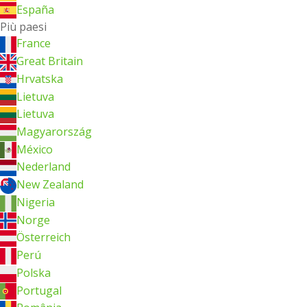
España
Più paesi
France
Great Britain
Hrvatska
Lietuva
Lietuva
Magyarország
México
Nederland
New Zealand
Nigeria
Norge
Österreich
Perú
Polska
Portugal