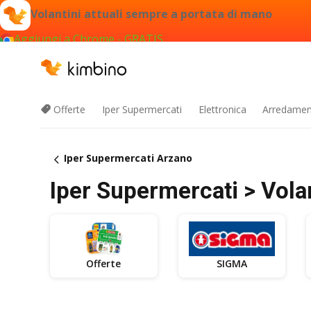
Volantini attuali sempre a portata di mano
Aggiungi a Chrome - GRATIS
Offerte
Iper Supermercati
Elettronica
Arredament
Iper Supermercati Arzano
Iper Supermercati > Volan
Offerte
SIGMA