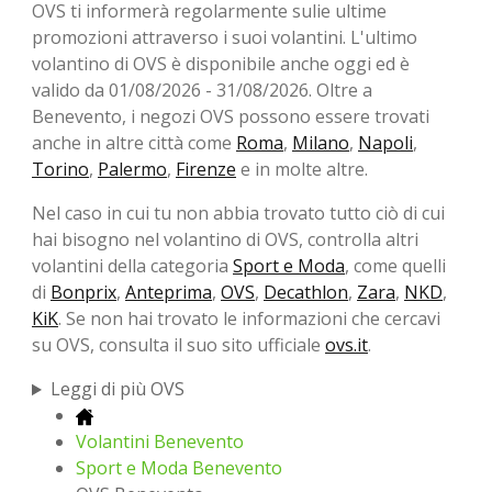
OVS ti informerà regolarmente sulie ultime
promozioni attraverso i suoi volantini. L'ultimo
volantino di OVS è disponibile anche oggi ed è
valido da 01/08/2026 - 31/08/2026. Oltre a
Benevento, i negozi OVS possono essere trovati
anche in altre città come
Roma
,
Milano
,
Napoli
,
Torino
,
Palermo
,
Firenze
e in molte altre.
Nel caso in cui tu non abbia trovato tutto ciò di cui
hai bisogno nel volantino di OVS, controlla altri
volantini della categoria
Sport e Moda
, come quelli
di
Bonprix
,
Anteprima
,
OVS
,
Decathlon
,
Zara
,
NKD
,
KiK
. Se non hai trovato le informazioni che cercavi
su OVS, consulta il suo sito ufficiale
ovs.it
.
Leggi di più OVS
Volantini Benevento
Sport e Moda Benevento