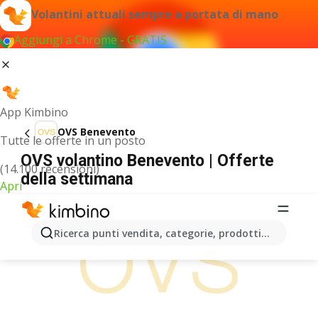
Volantini attuali sempre a portata di mano
Aggiungi a Chrome - GRATIS
App Kimbino
OVS Benevento
Tutte le offerte in un posto
OVS volantino Benevento | Offerte
(14.100 recensioni)
della settimana
Apri
PUBBLICITÀ
Ricerca punti vendita, categorie, prodotti...