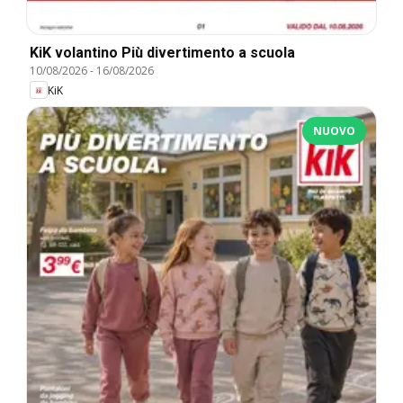
KiK volantino Più divertimento a scuola
10/08/2026
-
16/08/2026
KiK
NUOVO