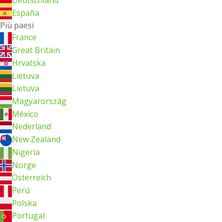
España
Più paesi
France
Great Britain
Hrvatska
Lietuva
Lietuva
Magyarország
México
Nederland
New Zealand
Nigeria
Norge
Österreich
Perú
Polska
Portugal