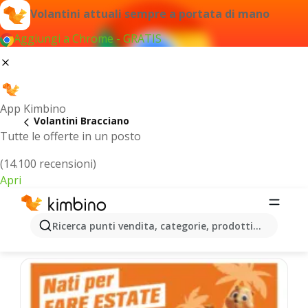
Volantini attuali sempre a portata di mano
Aggiungi a Chrome - GRATIS
App Kimbino
Volantini Bracciano
Tutte le offerte in un posto
(14.100 recensioni)
Apri
Bracciano - Volantini più recenti
Ricerca punti vendita, categorie, prodotti...
Selezioniamo per te le ultime offerte più popolari