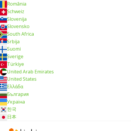
România
Schweiz
Slovenija
Slovensko
South Africa
Srbija
Suomi
Sverige
Türkiye
United Arab Emirates
United States
Ελλάδα
България
Україна
한국
日本