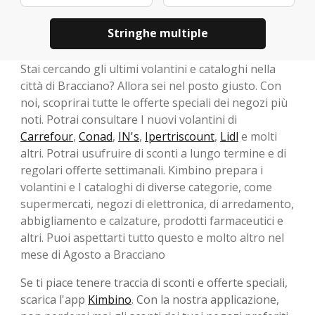
Stringhe multiple
Stai cercando gli ultimi volantini e cataloghi nella
città di Bracciano? Allora sei nel posto giusto. Con
noi, scoprirai tutte le offerte speciali dei negozi più
noti. Potrai consultare I nuovi volantini di
Carrefour
,
Conad
,
IN's
,
Ipertriscount
,
Lidl
e molti
altri. Potrai usufruire di sconti a lungo termine e di
regolari offerte settimanali. Kimbino prepara i
volantini e I cataloghi di diverse categorie, come
supermercati, negozi di elettronica, di arredamento,
abbigliamento e calzature, prodotti farmaceutici e
altri. Puoi aspettarti tutto questo e molto altro nel
mese di Agosto a Bracciano
Se ti piace tenere traccia di sconti e offerte speciali,
scarica l'app
Kimbino
. Con la nostra applicazione,