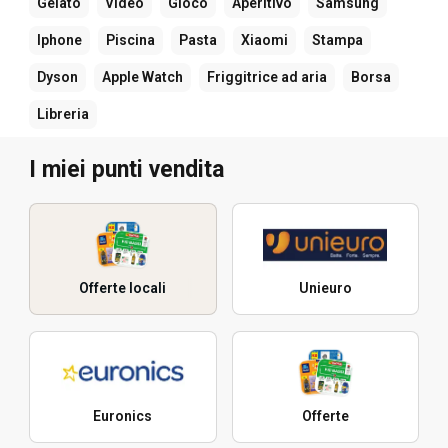
Gelato
Video
Gioco
Aperitivo
Samsung
Iphone
Piscina
Pasta
Xiaomi
Stampa
Dyson
Apple Watch
Friggitrice ad aria
Borsa
Libreria
I miei punti vendita
Offerte locali
Unieuro
Euronics
Offerte