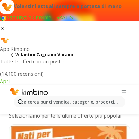
Volantini attuali sempre a portata di mano
Aggiungi a Chrome - GRATIS
App Kimbino
Volantini Cagnano Varano
Tutte le offerte in un posto
(14.100 recensioni)
Apri
Cagnano Varano - Volantini più
Ricerca punti vendita, categorie, prodotti...
recenti
Selezioniamo per te le ultime offerte più popolari