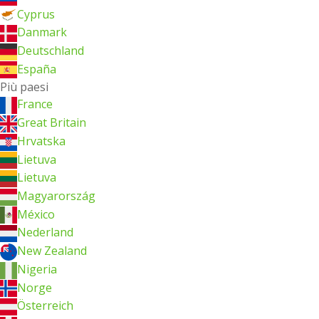
Cyprus
Danmark
Deutschland
España
Più paesi
France
Great Britain
Hrvatska
Lietuva
Lietuva
Magyarország
México
Nederland
New Zealand
Nigeria
Norge
Österreich