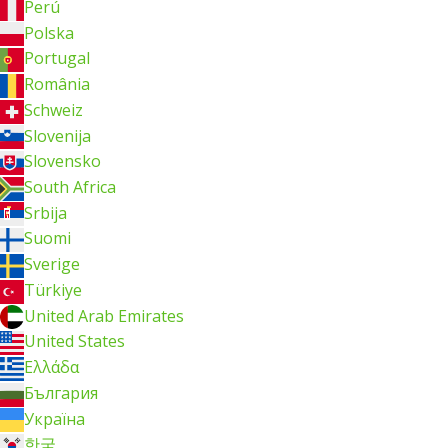
Perú
Polska
Portugal
România
Schweiz
Slovenija
Slovensko
South Africa
Srbija
Suomi
Sverige
Türkiye
United Arab Emirates
United States
Ελλάδα
България
Україна
한국