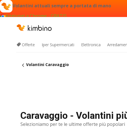
Volantini attuali sempre a portata di mano
Aggiungi a Chrome - GRATIS
Offerte
Iper Supermercati
Elettronica
Arredament
Volantini Caravaggio
Caravaggio - Volantini pi
Selezioniamo per te le ultime offerte più popolari