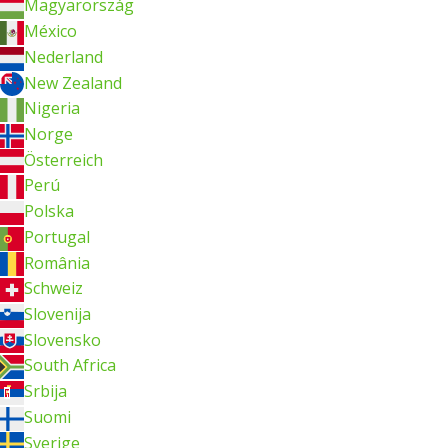
Magyarország
México
Nederland
New Zealand
Nigeria
Norge
Österreich
Perú
Polska
Portugal
România
Schweiz
Slovenija
Slovensko
South Africa
Srbija
Suomi
Sverige