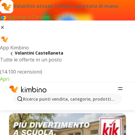
Volantini attuali sempre a portata di mano
Aggiungi a Chrome - GRATIS
App Kimbino
Volantini Castellaneta
Tutte le offerte in un posto
(14.100 recensioni)
Apri
Castellaneta - Volantini più recenti
Ricerca punti vendita, categorie, prodotti...
Selezioniamo per te le ultime offerte più popolari