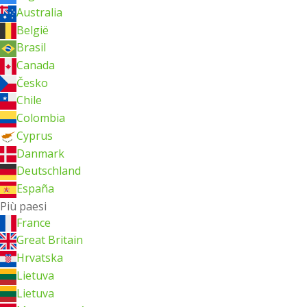
Australia
België
Brasil
Canada
Česko
Chile
Colombia
Cyprus
Danmark
Deutschland
España
Più paesi
France
Great Britain
Hrvatska
Lietuva
Lietuva