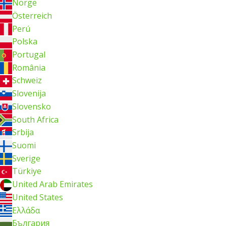
Norge
Österreich
Perú
Polska
Portugal
România
Schweiz
Slovenija
Slovensko
South Africa
Srbija
Suomi
Sverige
Türkiye
United Arab Emirates
United States
Ελλάδα
България