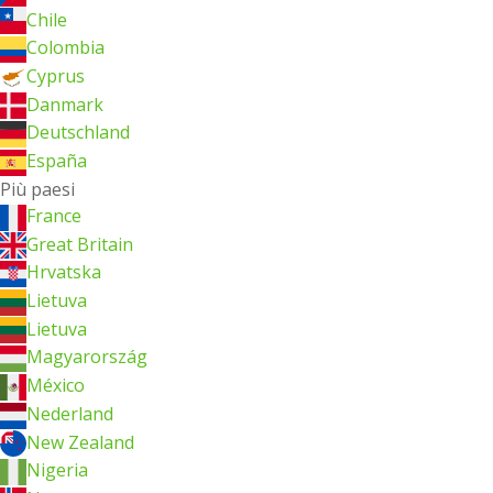
Chile
Colombia
Cyprus
Danmark
Deutschland
España
Più paesi
France
Great Britain
Hrvatska
Lietuva
Lietuva
Magyarország
México
Nederland
New Zealand
Nigeria