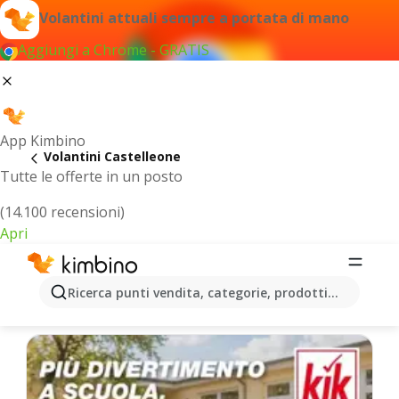
Volantini attuali sempre a portata di mano
Aggiungi a Chrome - GRATIS
App Kimbino
Volantini Castelleone
Tutte le offerte in un posto
(14.100 recensioni)
Apri
Castelleone - Volantini più recenti
Ricerca punti vendita, categorie, prodotti...
Selezioniamo per te le ultime offerte più popolari