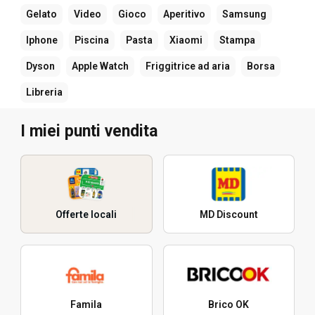
Gelato
Video
Gioco
Aperitivo
Samsung
Iphone
Piscina
Pasta
Xiaomi
Stampa
Dyson
Apple Watch
Friggitrice ad aria
Borsa
Libreria
I miei punti vendita
Offerte locali
MD Discount
Famila
Brico OK