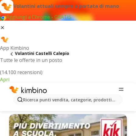
Volantini attuali sempre a portata di mano
Aggiungi a Chrome - GRATIS
App Kimbino
Volantini Castelli Calepio
Tutte le offerte in un posto
(14.100 recensioni)
Apri
Castelli Calepio - Volantini più recenti
Ricerca punti vendita, categorie, prodotti...
Selezioniamo per te le ultime offerte più popolari