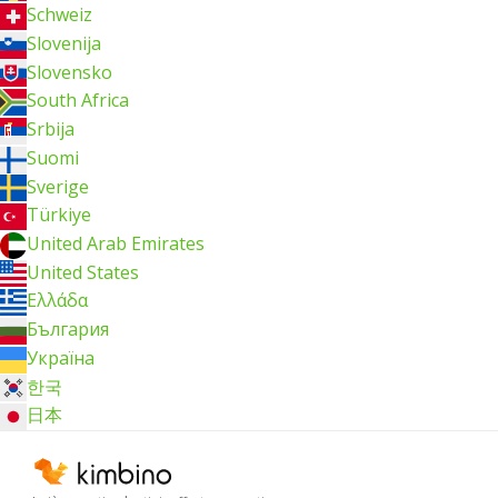
Schweiz
Slovenija
Slovensko
South Africa
Srbija
Suomi
Sverige
Türkiye
United Arab Emirates
United States
Ελλάδα
България
Україна
한국
日本