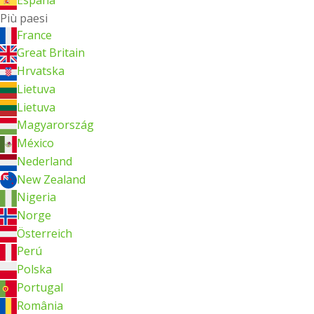
España
Più paesi
France
Great Britain
Hrvatska
Lietuva
Lietuva
Magyarország
México
Nederland
New Zealand
Nigeria
Norge
Österreich
Perú
Polska
Portugal
România