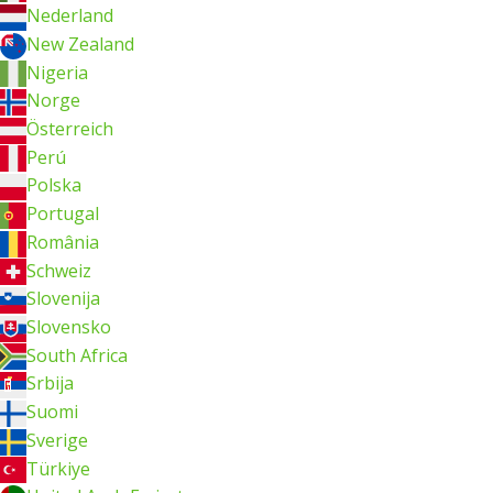
Nederland
New Zealand
Nigeria
Norge
Österreich
Perú
Polska
Portugal
România
Schweiz
Slovenija
Slovensko
South Africa
Srbija
Suomi
Sverige
Türkiye