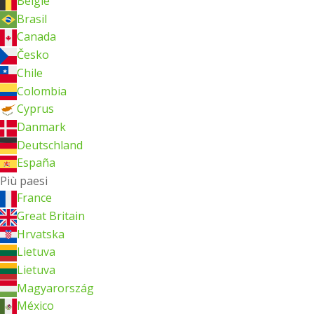
België
Brasil
Canada
Česko
Chile
Colombia
Cyprus
Danmark
Deutschland
España
Più paesi
France
Great Britain
Hrvatska
Lietuva
Lietuva
Magyarország
México