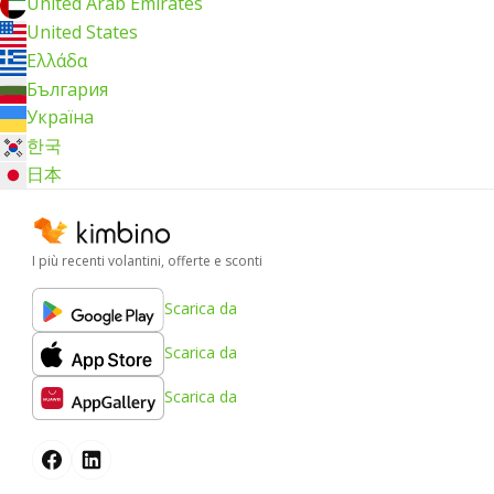
United Arab Emirates
United States
Ελλάδα
България
Україна
한국
日本
I più recenti volantini, offerte e sconti
Scarica da
Scarica da
Scarica da