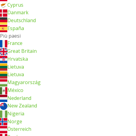
Cyprus
Danmark
Deutschland
España
Più paesi
France
Great Britain
Hrvatska
Lietuva
Lietuva
Magyarország
México
Nederland
New Zealand
Nigeria
Norge
Österreich