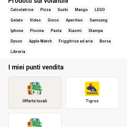
Prodotti sui volantini
Calcolatrice
Pizza
Sushi
Mango
LEGO
Gelato
Video
Gioco
Aperitivo
Samsung
Iphone
Piscina
Pasta
Xiaomi
Stampa
Dyson
Apple Watch
Friggitrice ad aria
Borsa
Libreria
I miei punti vendita
Offerte locali
Tigros