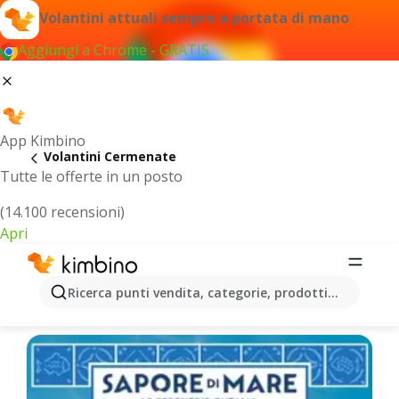
Volantini attuali sempre a portata di mano
Aggiungi a Chrome - GRATIS
App Kimbino
Volantini Cermenate
Tutte le offerte in un posto
(14.100 recensioni)
Apri
Cermenate - Volantini più recenti
Ricerca punti vendita, categorie, prodotti...
Selezioniamo per te le ultime offerte più popolari