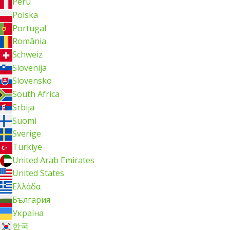
Perú
Polska
Portugal
România
Schweiz
Slovenija
Slovensko
South Africa
Srbija
Suomi
Sverige
Türkiye
United Arab Emirates
United States
Ελλάδα
България
Україна
한국