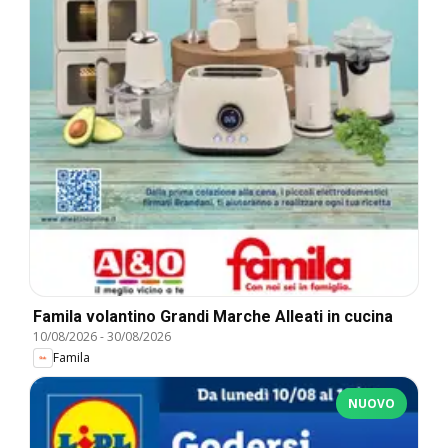
Famila volantino Grandi Marche Alleati in cucina
10/08/2026
-
30/08/2026
Famila
NUOVO