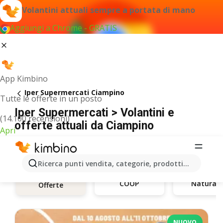
Volantini attuali sempre a portata di mano
Aggiungi a Chrome - GRATIS
App Kimbino
Iper Supermercati Ciampino
Tutte le offerte in un posto
Iper Supermercati > Volantini e
(14.100 recensioni)
offerte attuali da Ciampino
Apri
Ricerca punti vendita, categorie, prodotti...
COOP
Natura S
Offerte
NUOVO