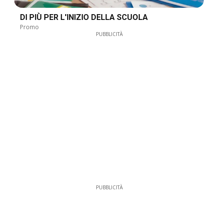
DI PIÙ PER L'INIZIO DELLA SCUOLA
Promo
PUBBLICITÀ
PUBBLICITÀ