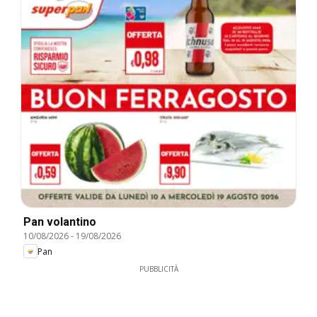
Pan volantino
10/08/2026
-
19/08/2026
Pan
PUBBLICITÀ