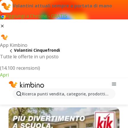
Volantini attuali sempre a portata di mano
Aggiungi a Chrome - GRATIS
App Kimbino
Volantini Cinquefrondi
Tutte le offerte in un posto
(14.100 recensioni)
Apri
Cinquefrondi - Volantini più recenti
Ricerca punti vendita, categorie, prodotti...
Selezioniamo per te le ultime offerte più popolari