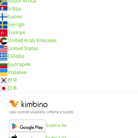
South Africa
Srbija
Suomi
Sverige
Türkiye
United Arab Emirates
United States
Ελλάδα
България
Україна
한국
日本
I più recenti volantini, offerte e sconti
Scarica da
Scarica da