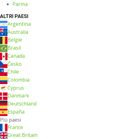
Parma
ALTRI PAESI
Argentina
Australia
België
Brasil
Canada
Česko
Chile
Colombia
Cyprus
Danmark
Deutschland
España
Più paesi
France
Great Britain