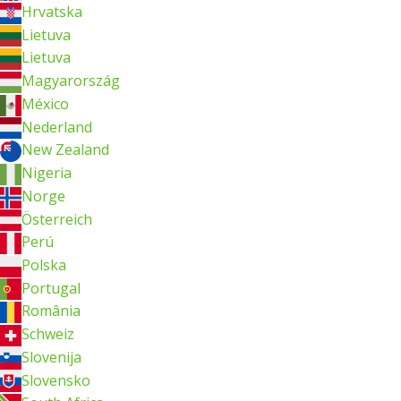
Hrvatska
Lietuva
Lietuva
Magyarország
México
Nederland
New Zealand
Nigeria
Norge
Österreich
Perú
Polska
Portugal
România
Schweiz
Slovenija
Slovensko