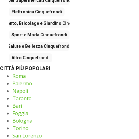
Iper Supermercati
Cinquefrondi
Elettronica
Cinquefrondi
damento, Bricolage e Giardino
Cinquefrondi
Sport e Moda
Cinquefrondi
Salute e Bellezza
Cinquefrondi
Altro
Cinquefrondi
CITTÀ PIÙ POPOLARI
Roma
Palermo
Napoli
Taranto
Bari
Foggia
Bologna
Torino
San Lorenzo