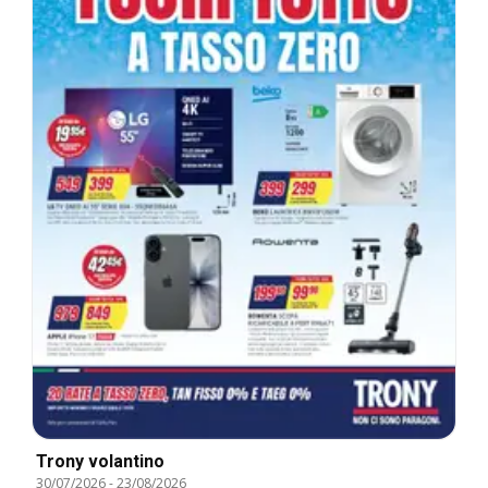
Trony volantino
30/07/2026
-
23/08/2026