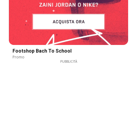
Footshop Bach To School
Promo
PUBBLICITÀ