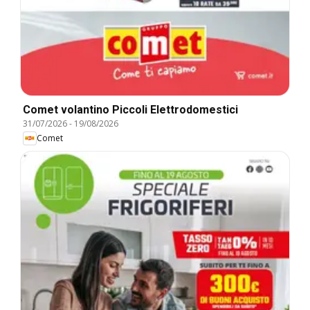
Comet volantino Piccoli Elettrodomestici
31/07/2026
-
19/08/2026
Comet