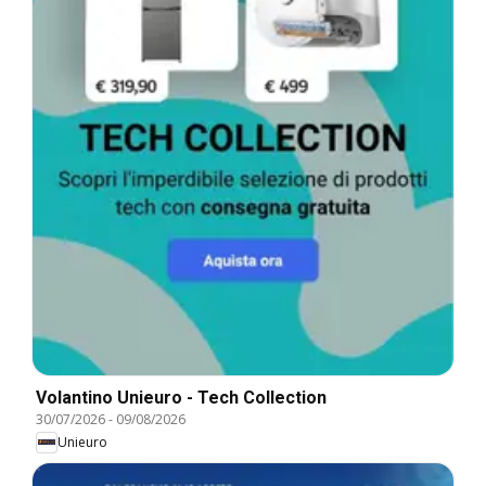
Volantino Unieuro - Tech Collection
30/07/2026
-
09/08/2026
Unieuro