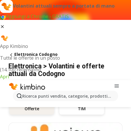
Volantini attuali sempre a portata di mano
Aggiungi a Chrome - GRATIS
App Kimbino
Elettronica Codogno
Tutte le offerte in un posto
Elettronica > Volantini e offerte
(14.100 recensioni)
attuali da Codogno
Apri
Ricerca punti vendita, categorie, prodotti...
TIM
Offerte