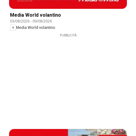
Media World volantino
03/08/2026
-
09/08/2026
Media World volantino
PUBBLICITÀ