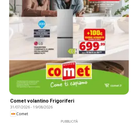
Comet volantino Frigoriferi
31/07/2026
-
19/08/2026
Comet
PUBBLICITÀ