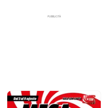
PUBBLICITÀ