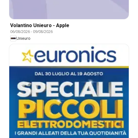
Volantino Unieuro - Apple
06/08/2026
-
09/08/2026
Unieuro