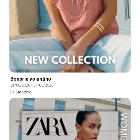
Bonprix volantino
01/08/2026
-
31/08/2026
Bonprix