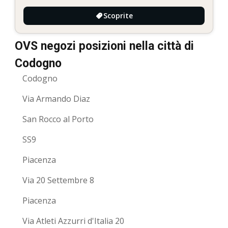
Scoprite
OVS negozi posizioni nella città di
Codogno
Codogno
Via Armando Diaz
San Rocco al Porto
SS9
Piacenza
Via 20 Settembre 8
Piacenza
Via Atleti Azzurri d'Italia 20