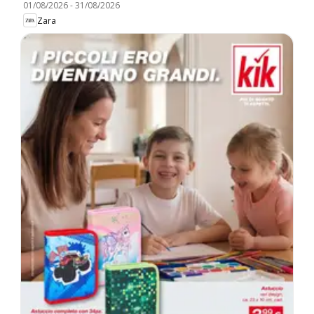
01/08/2026
-
31/08/2026
Zara