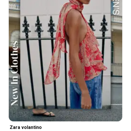
Zara volantino