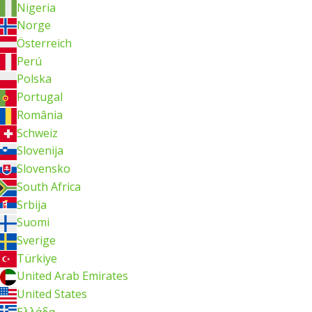
Nigeria
Norge
Österreich
Perú
Polska
Portugal
România
Schweiz
Slovenija
Slovensko
South Africa
Srbija
Suomi
Sverige
Türkiye
United Arab Emirates
United States
Ελλάδα