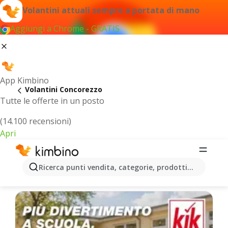
Volantini attuali sempre a portata di mano
Aggiungi a Chrome - GRATIS
App Kimbino
Volantini Concorezzo
Tutte le offerte in un posto
(14.100 recensioni)
Apri
Concorezzo - Volantini più recenti
Ricerca punti vendita, categorie, prodotti...
Selezioniamo per te le ultime offerte più popolari