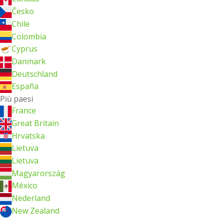
Česko
Chile
Colombia
Cyprus
Danmark
Deutschland
España
Più paesi
France
Great Britain
Hrvatska
Lietuva
Lietuva
Magyarország
México
Nederland
New Zealand