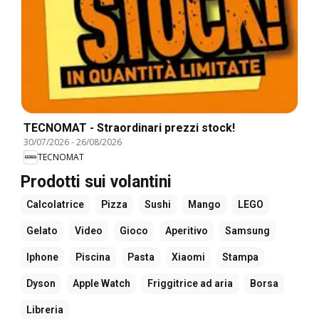
TECNOMAT - Straordinari prezzi stock!
30/07/2026
-
26/08/2026
TECNOMAT
Prodotti sui volantini
Calcolatrice
Pizza
Sushi
Mango
LEGO
Gelato
Video
Gioco
Aperitivo
Samsung
Iphone
Piscina
Pasta
Xiaomi
Stampa
Dyson
Apple Watch
Friggitrice ad aria
Borsa
Libreria