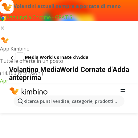
Volantini attuali sempre a portata di mano
Aggiungi a Chrome - GRATIS
App Kimbino
Media World Cornate d'Adda
Tutte le offerte in un posto
Volantino MediaWorld Cornate d'Adda
(14.100 recensioni)
anteprima
Apri
PUBBLICITÀ
Ricerca punti vendita, categorie, prodotti...