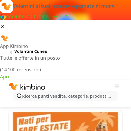
Volantini attuali sempre a portata di mano
Aggiungi a Chrome - GRATIS
App Kimbino
Volantini Cuneo
Tutte le offerte in un posto
(14.100 recensioni)
Apri
Cuneo - Volantini più recenti
Ricerca punti vendita, categorie, prodotti...
Selezioniamo per te le ultime offerte più popolari