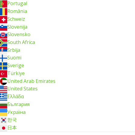
Portugal
România
Schweiz
Slovenija
Slovensko
South Africa
Srbija
Suomi
Sverige
Türkiye
United Arab Emirates
United States
Ελλάδα
България
Україна
한국
日本