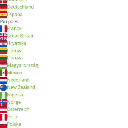
Deutschland
España
Più paesi
France
Great Britain
Hrvatska
Lietuva
Lietuva
Magyarország
México
Nederland
New Zealand
Nigeria
Norge
Österreich
Perú
Polska