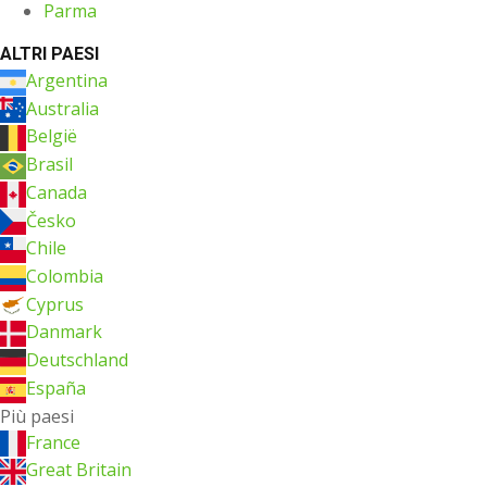
Parma
ALTRI PAESI
Argentina
Australia
België
Brasil
Canada
Česko
Chile
Colombia
Cyprus
Danmark
Deutschland
España
Più paesi
France
Great Britain