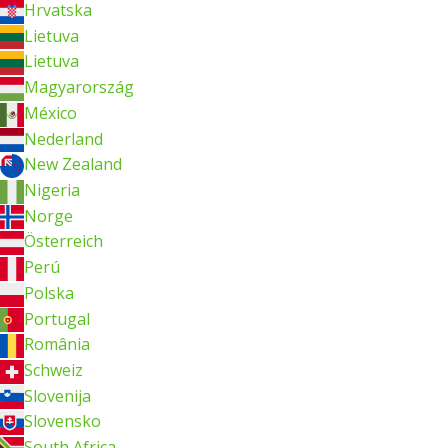
Hrvatska
Lietuva
Lietuva
Magyarország
México
Nederland
New Zealand
Nigeria
Norge
Österreich
Perú
Polska
Portugal
România
Schweiz
Slovenija
Slovensko
South Africa