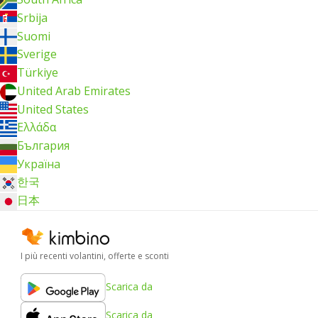
Srbija
Suomi
Sverige
Türkiye
United Arab Emirates
United States
Ελλάδα
България
Україна
한국
日本
I più recenti volantini, offerte e sconti
Scarica da
Scarica da