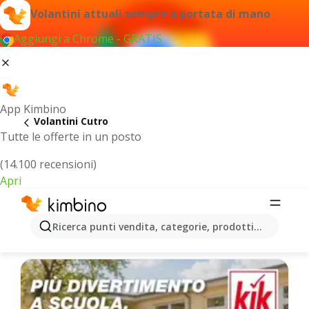
Volantini attuali sempre a portata di mano
Aggiungi a Chrome - GRATIS
App Kimbino
Volantini Cutro
Tutte le offerte in un posto
(14.100 recensioni)
Apri
Cutro - Volantini più recenti
Ricerca punti vendita, categorie, prodotti...
Selezioniamo per te le ultime offerte più popolari