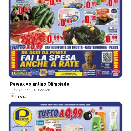
Pewex volantino Olimpiade
31/07/2026
-
11/08/2026
Pewex