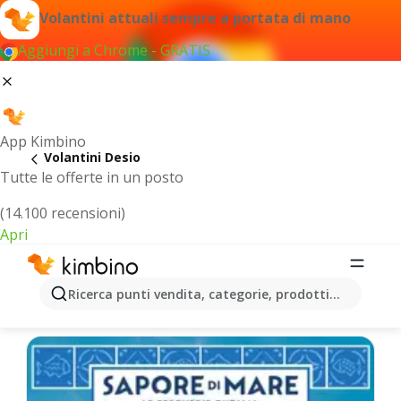
Volantini attuali sempre a portata di mano
Aggiungi a Chrome - GRATIS
App Kimbino
Volantini Desio
Tutte le offerte in un posto
(14.100 recensioni)
Apri
Desio - Volantini più recenti
Ricerca punti vendita, categorie, prodotti...
Selezioniamo per te le ultime offerte più popolari