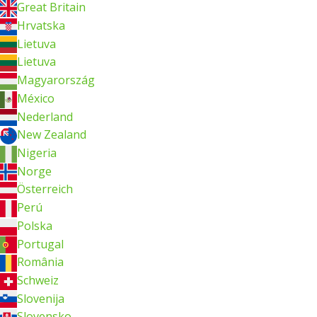
Great Britain
Hrvatska
Lietuva
Lietuva
Magyarország
México
Nederland
New Zealand
Nigeria
Norge
Österreich
Perú
Polska
Portugal
România
Schweiz
Slovenija
Slovensko