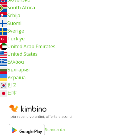
South Africa
Srbija
Suomi
Sverige
Türkiye
United Arab Emirates
United States
Ελλάδα
България
Україна
한국
日本
I più recenti volantini, offerte e sconti
Scarica da