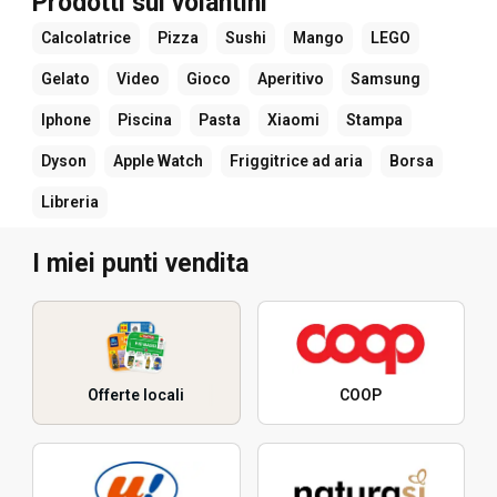
Prodotti sui volantini
Calcolatrice
Pizza
Sushi
Mango
LEGO
Gelato
Video
Gioco
Aperitivo
Samsung
Iphone
Piscina
Pasta
Xiaomi
Stampa
Dyson
Apple Watch
Friggitrice ad aria
Borsa
Libreria
I miei punti vendita
Offerte locali
COOP