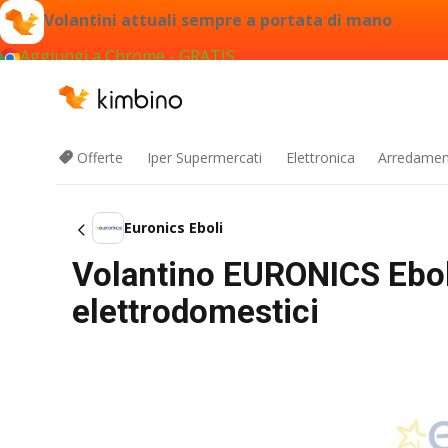
Volantini attuali sempre a portata di mano
Aggiungi a Chrome - GRATIS
Offerte
Iper Supermercati
Elettronica
Arredament
Euronics Eboli
Volantino EURONICS Eboli
elettrodomestici