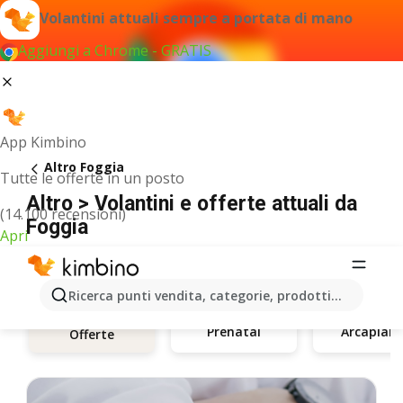
Volantini attuali sempre a portata di mano
Aggiungi a Chrome - GRATIS
App Kimbino
Altro Foggia
Tutte le offerte in un posto
Altro > Volantini e offerte attuali da
(14.100 recensioni)
Foggia
Apri
Ricerca punti vendita, categorie, prodotti...
Prenatal
Arcaplan
Offerte