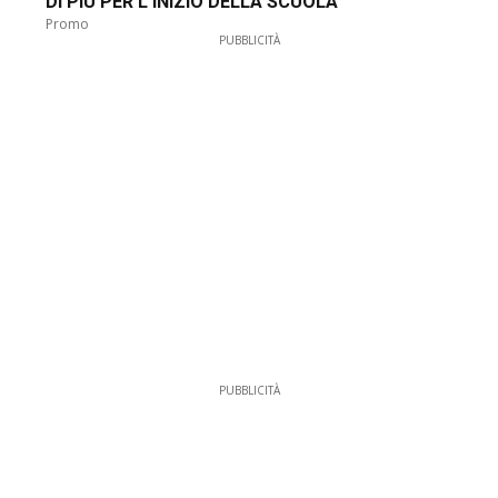
DI PIÙ PER L'INIZIO DELLA SCUOLA
Promo
PUBBLICITÀ
PUBBLICITÀ