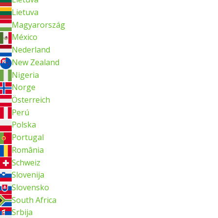
Lietuva
Magyarország
México
Nederland
New Zealand
Nigeria
Norge
Österreich
Perú
Polska
Portugal
România
Schweiz
Slovenija
Slovensko
South Africa
Srbija