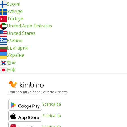
Suomi
Sverige
Türkiye
United Arab Emirates
United States
Ελλάδα
България
Україна
한국
日本
I più recenti volantini, offerte e sconti
Scarica da
Scarica da
Scarica da