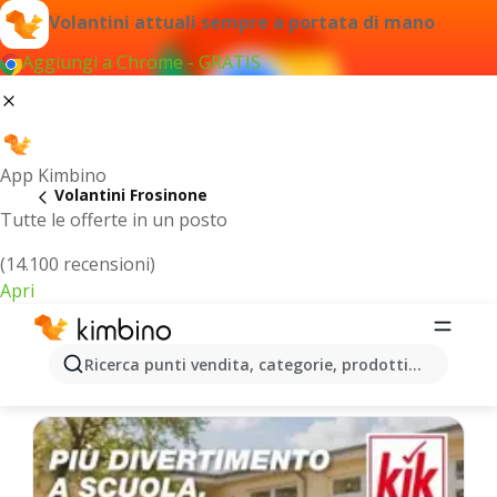
Volantini attuali sempre a portata di mano
Aggiungi a Chrome - GRATIS
App Kimbino
Volantini Frosinone
Tutte le offerte in un posto
(14.100 recensioni)
Apri
Frosinone - Volantini più recenti
Ricerca punti vendita, categorie, prodotti...
Selezioniamo per te le ultime offerte più popolari