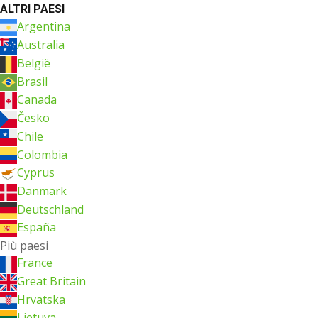
ALTRI PAESI
Argentina
Australia
België
Brasil
Canada
Česko
Chile
Colombia
Cyprus
Danmark
Deutschland
España
Più paesi
France
Great Britain
Hrvatska
Lietuva