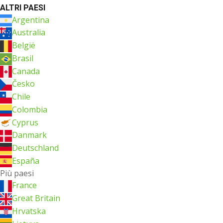
ALTRI PAESI
Argentina
Australia
België
Brasil
Canada
Česko
Chile
Colombia
Cyprus
Danmark
Deutschland
España
Più paesi
France
Great Britain
Hrvatska