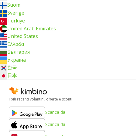
Suomi
Sverige
Türkiye
United Arab Emirates
United States
Ελλάδα
България
Україна
한국
日本
I più recenti volantini, offerte e sconti
Scarica da
Scarica da