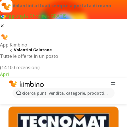
Volantini attuali sempre a portata di mano
Aggiungi a Chrome - GRATIS
App Kimbino
Volantini Galatone
Tutte le offerte in un posto
(14.100 recensioni)
Apri
Galatone - Volantini più recenti
Ricerca punti vendita, categorie, prodotti...
Selezioniamo per te le ultime offerte più popolari