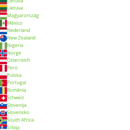
Lietuva
Lietuva
Magyarország
México
Nederland
New Zealand
Nigeria
Norge
Österreich
Perú
Polska
Portugal
România
Schweiz
Slovenija
Slovensko
South Africa
Srbija