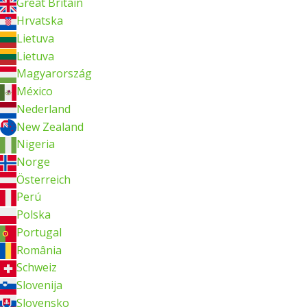
Great Britain
Hrvatska
Lietuva
Lietuva
Magyarország
México
Nederland
New Zealand
Nigeria
Norge
Österreich
Perú
Polska
Portugal
România
Schweiz
Slovenija
Slovensko