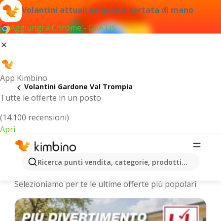
Volantini attuali sempre a portata di mano
Aggiungi a Chrome - GRATIS
App Kimbino
Volantini Gardone Val Trompia
Tutte le offerte in un posto
(14.100 recensioni)
Apri
Gardone Val Trompia - Volantini più
Ricerca punti vendita, categorie, prodotti...
recenti
Selezioniamo per te le ultime offerte più popolari