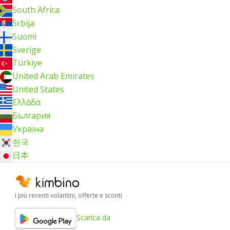
South Africa
Srbija
Suomi
Sverige
Türkiye
United Arab Emirates
United States
Ελλάδα
България
Україна
한국
日本
I più recenti volantini, offerte e sconti
Scarica da