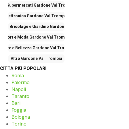
Iper Supermercati
Gardone Val Trompia
Elettronica
Gardone Val Trompia
nto, Bricolage e Giardino
Gardone Val Trompia
Sport e Moda
Gardone Val Trompia
Salute e Bellezza
Gardone Val Trompia
Altro
Gardone Val Trompia
CITTÀ PIÙ POPOLARI
Roma
Palermo
Napoli
Taranto
Bari
Foggia
Bologna
Torino